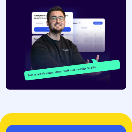
Zelf je boekhouding doen hoeft niet moeilijk te zijn.