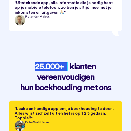
"Uitstekende app, alle informatie die je nodig hebt
op je mobiele telefoon, zo ben je altijd mee met je
inkomsten en uitgaven
"
Pieter-Jan Maleux
25.000+
klanten
vereenvoudigen
hun boekhouding met ons
"Leuke en handige app om je boekhouding te doen.
Alles wijst zichzelf uit en het is op 1 2 3 gedaan.
Toppie!!"
Peter Van Uffelen