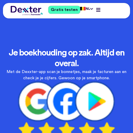
NL
Gratis testen
Je boekhouding op zak. Altijd en
overal.
Met de Dexxter-app scan je bonnetjes, maak je facturen aan en
check je je cijfers. Gewoon op je smartphone.