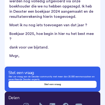
werden nog volledig uitgevoerd via onze
boekhouder die we nu hebben opgezegd. Ik heb
in Dexxter een boekjaar 2024 aangemaakt en de
resultatenrekening hierin toegevoegd.
Moet ik nu nog iets toevoegen van dat jaar ?
Boekjaar 2025, hoe begin in hier nu het best mee
?
dank voor uw bijstand.
Mvgr,
Stel een vraag
Stel uw vraag aan de Dexxter-community met meer dan 25.000 eenmanszaken en
geverifieerde Dexxter-experts.
Stel een vraag
Delen