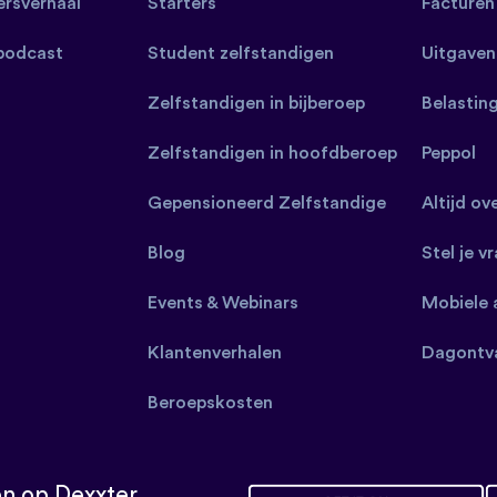
rsverhaal
Starters
Facturen
 podcast
Student zelfstandigen
Uitgaven
Zelfstandigen in bijberoep
Belastin
Zelfstandigen in hoofdberoep
Peppol
Gepensioneerd Zelfstandige
Altijd ov
Blog
Stel je v
Events & Webinars
Mobiele 
Klantenverhalen
Dagontv
Beroepskosten
n op Dexxter