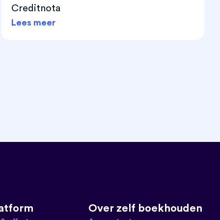
Creditnota
Lees meer
latform
Over zelf boekhouden