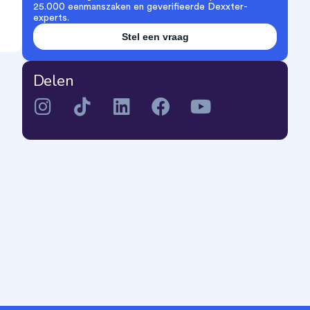
25.000 eenmanszaken en geverifieerde Dexxter-
experts.
Stel een vraag
Delen