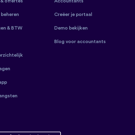
 & offertes
Accountants
 beheren
Creëer je portaal
gen & BTW
Demo bekijken
Blog voor accountants
erzichtelijk
ragen
app
angsten