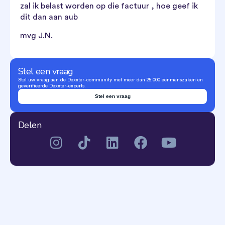
zal ik belast worden op die factuur , hoe geef ik
dit dan aan aub
mvg J.N.
Stel een vraag
Stel uw vraag aan de Dexxter-community met meer dan 25.000 eenmanszaken en
geverifieerde Dexxter-experts.
Stel een vraag
Delen