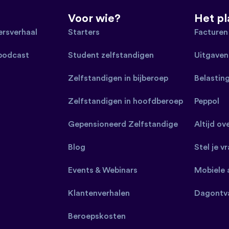
Voor wie?
Het p
rsverhaal
Starters
Facturen
 podcast
Student zelfstandigen
Uitgaven
Zelfstandigen in bijberoep
Belastin
Zelfstandigen in hoofdberoep
Peppol
Gepensioneerd Zelfstandige
Altijd ov
Blog
Stel je v
Events & Webinars
Mobiele 
Klantenverhalen
Dagontv
Beroepskosten