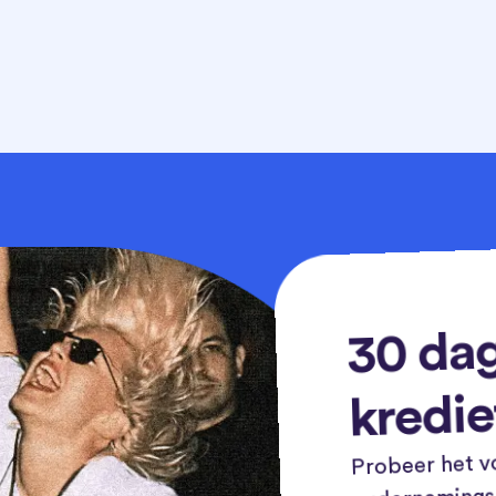
30 dag
kredie
Probeer het vo
ondernemingsn