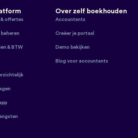
latform
Over zelf boekhouden
 & offertes
Accountants
 beheren
Creëer je portaal
gen & BTW
Demo bekijken
Blog voor accountants
erzichtelijk
ragen
app
angsten