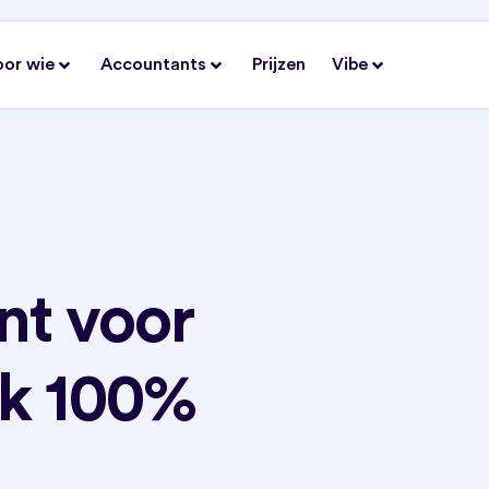
oor wie
Accountants
Prijzen
Vibe
t voor
ak 100%