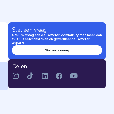
Stel een vraag
Stel uw vraag aan de Dexxter-community met meer dan
25.000 eenmanszaken en geverifieerde Dexxter-
experts.
Stel een vraag
Delen
.