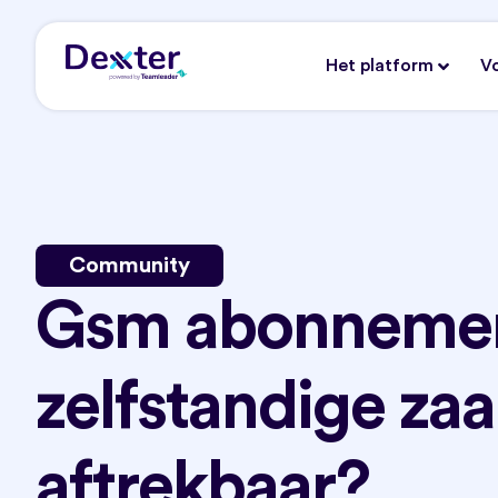
Het platform
V
Community
Gsm abonnemen
zelfstandige za
aftrekbaar?