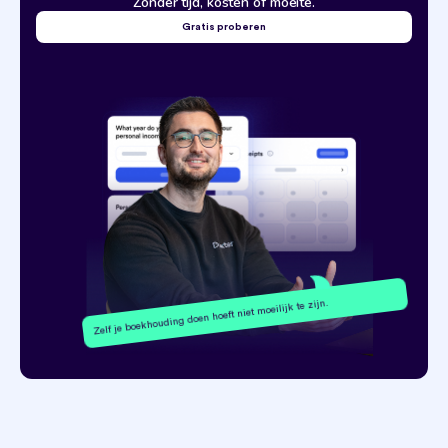
Zonder tijd, kosten of moeite.
Gratis proberen
Zelf je boekhouding doen hoeft niet moeilijk te zijn.