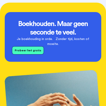
Boekhouden. Maar geen
seconde te veel.
Je boekhouding in orde. Zonder tijd, kosten of
moeite.
Probeer het gratis