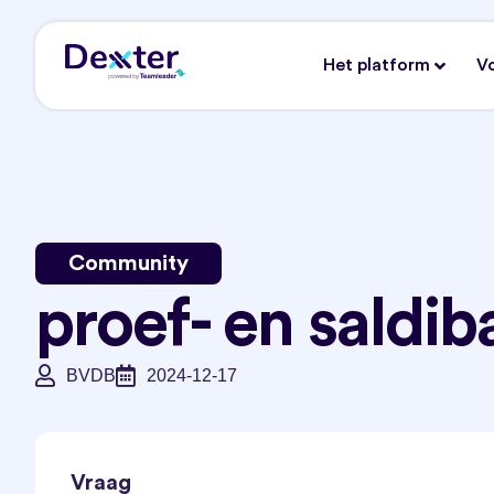
Het platform
V
Community
proef- en saldib
BVDB
2024-12-17
Vraag