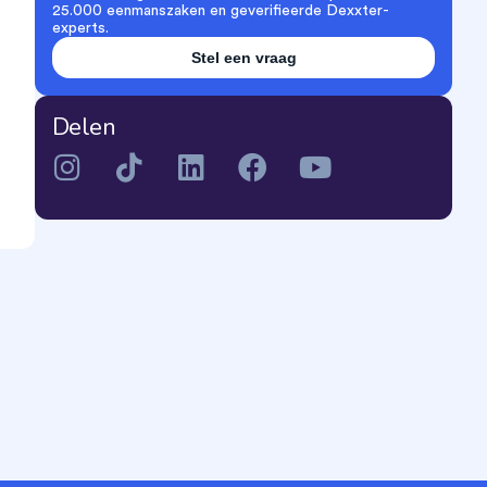
25.000 eenmanszaken en geverifieerde Dexxter-
experts.
Stel een vraag
Delen