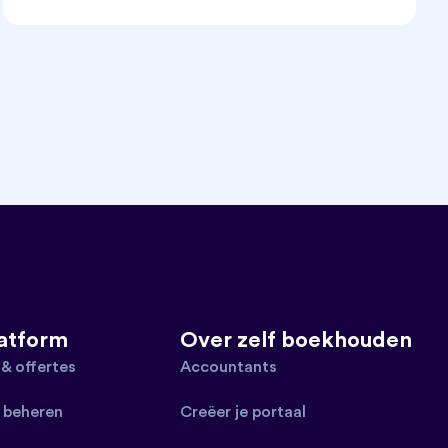
latform
Over zelf boekhouden
 & offertes
Accountants
 beheren
Creëer je portaal