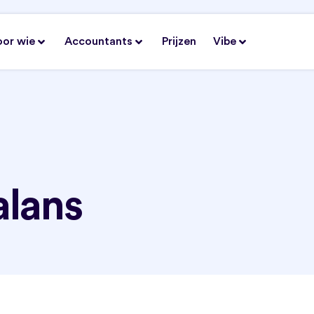
oor wie
Accountants
Prijzen
Vibe
alans