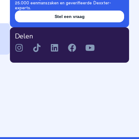
25.000 eenmanszaken en geverifieerde Dexxter-
experts.
Stel een vraag
Delen