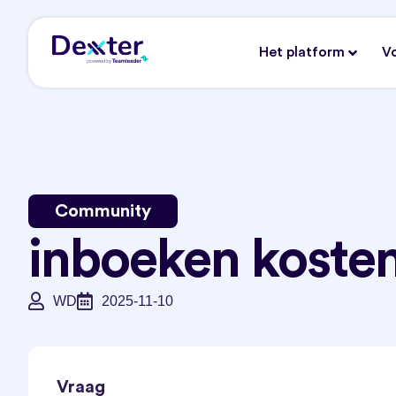
Het platform
V
Community
inboeken koste
WD
2025-11-10
Vraag