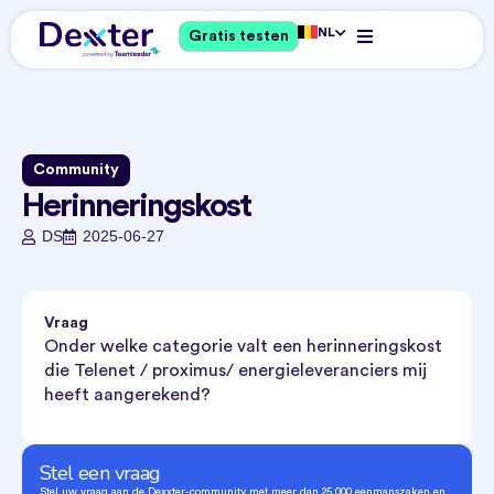
NL
Gratis testen
Community
Herinneringskost
DS
2025-06-27
Vraag
Onder welke categorie valt een herinneringskost
die Telenet / proximus/ energieleveranciers mij
heeft aangerekend?
Stel een vraag
Stel uw vraag aan de Dexxter-community met meer dan 25.000 eenmanszaken en