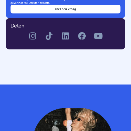
geverifieerde Dexxter-experts.
Stel een vraag
Delen