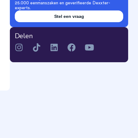
25.000 eenmanszaken en geverifieerde Dexxter-
experts.
Stel een vraag
Delen