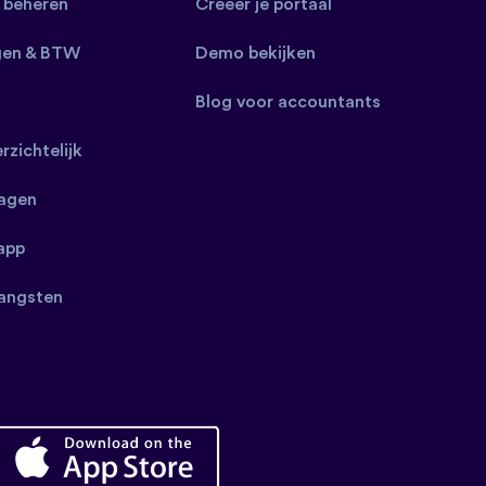
 beheren
Creëer je portaal
gen & BTW
Demo bekijken
Blog voor accountants
erzichtelijk
ragen
app
angsten