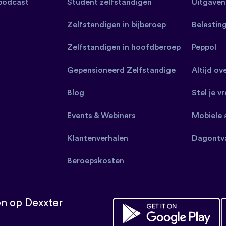
 podcast
Student zelfstandigen
Uitgaven
Zelfstandigen in bijberoep
Belastin
Zelfstandigen in hoofdberoep
Peppol
Gepensioneerd Zelfstandige
Altijd ov
Blog
Stel je v
Events & Webinars
Mobiele 
Klantenverhalen
Dagontv
Beroepskosten
n op Dexxter