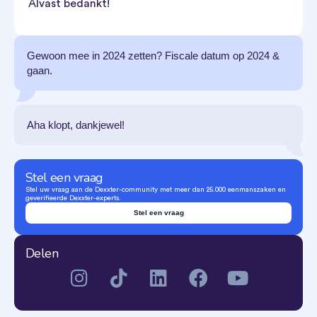
Alvast bedankt!
Gewoon mee in 2024 zetten? Fiscale datum op 2024 &
gaan.
Aha klopt, dankjewel!
Stel een vraag
Stel uw vraag aan de Dexxter-community met meer dan 25.000 eenmanszaken en
geverifieerde Dexxter-experts.
Stel een vraag
Delen