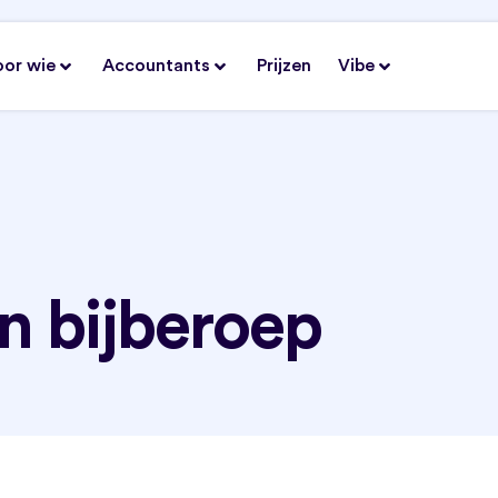
oor wie
Accountants
Prijzen
Vibe
n bijberoep