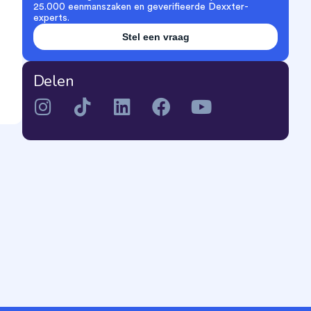
25.000 eenmanszaken en geverifieerde Dexxter-
experts.
Stel een vraag
Delen