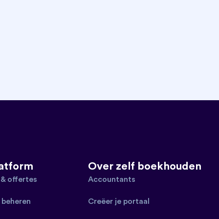
latform
Over zelf boekhouden
 & offertes
Accountants
 beheren
Creëer je portaal