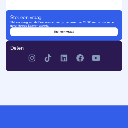
Stel een vraag
Stel uw vraag aan de Dexxter-community met meer dan 25.000 eenmanszaken en
geverifieerde Dexxter-experts.
Stel een vraag
Delen