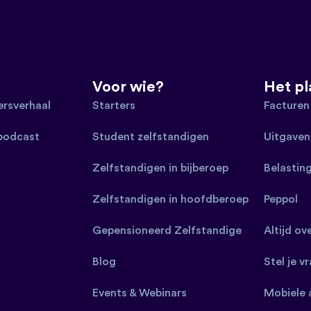
Voor wie?
Het p
rsverhaal
Starters
Facturen
 podcast
Student zelfstandigen
Uitgaven
Zelfstandigen in bijberoep
Belastin
Zelfstandigen in hoofdberoep
Peppol
Gepensioneerd Zelfstandige
Altijd ov
Blog
Stel je v
Events & Webinars
Mobiele 