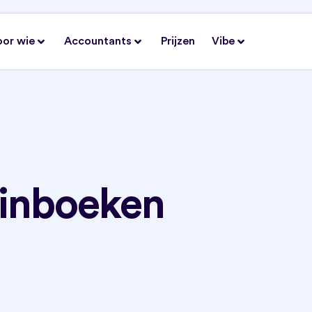
oor wie
Accountants
Prijzen
Vibe
 inboeken