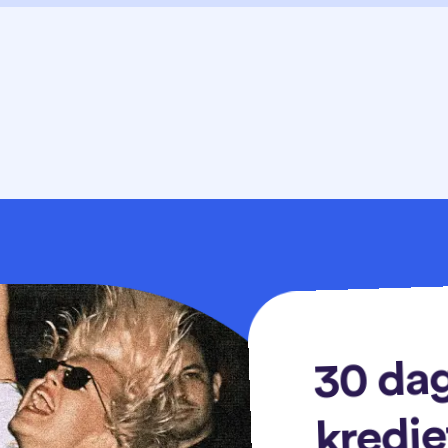
30 dag
kredie