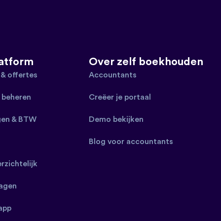
latform
Over zelf boekhouden
 & offertes
Accountants
 beheren
Creëer je portaal
gen & BTW
Demo bekijken
Blog voor accountants
erzichtelijk
ragen
app