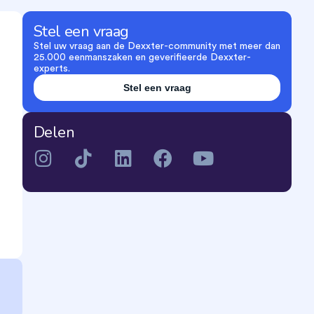
Stel een vraag
Stel uw vraag aan de Dexxter-community met meer dan
25.000 eenmanszaken en geverifieerde Dexxter-
experts.
Stel een vraag
Delen