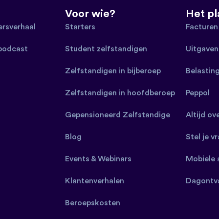
Voor wie?
Het p
rsverhaal
Starters
Facturen
 podcast
Student zelfstandigen
Uitgaven
Zelfstandigen in bijberoep
Belastin
Zelfstandigen in hoofdberoep
Peppol
Gepensioneerd Zelfstandige
Altijd ov
Blog
Stel je v
Events & Webinars
Mobiele 
Klantenverhalen
Dagontv
Beroepskosten