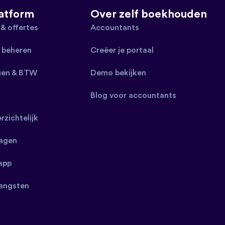
latform
Over zelf boekhouden
 & offertes
Accountants
 beheren
Creëer je portaal
gen & BTW
Demo bekijken
Blog voor accountants
erzichtelijk
ragen
app
angsten