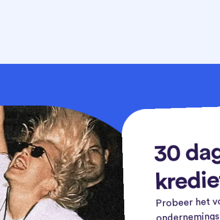
30 dag
kredie
Probeer het vo
ondernemingsn