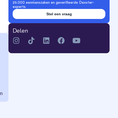
25.000 eenmanszaken en geverifieerde Dexxter-
experts.
Stel een vraag
Delen
an