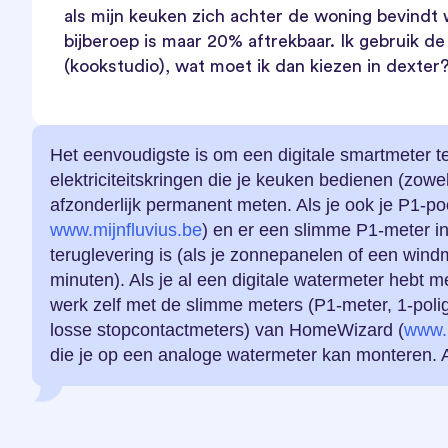
als mijn keuken zich achter de woning bevindt 
bijberoep is maar 20% aftrekbaar. Ik gebruik d
(kookstudio), wat moet ik dan kiezen in dexter
Het eenvoudigste is om een digitale smartmeter te
elektriciteitskringen die je keuken bedienen (zowel
afzonderlijk permanent meten. Als je ook je P1-poor
www.mijnfluvius.be
) en er een slimme P1-meter ins
teruglevering is (als je zonnepanelen of een windm
minuten). Als je al een digitale watermeter hebt m
werk zelf met de slimme meters (P1-meter, 1-polig
losse stopcontactmeters) van HomeWizard (
www.
die je op een analoge watermeter kan monteren. A