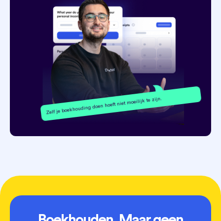
Zelf je boekhouding doen hoeft niet moeilijk te zijn.
Boekhouden. Maar geen