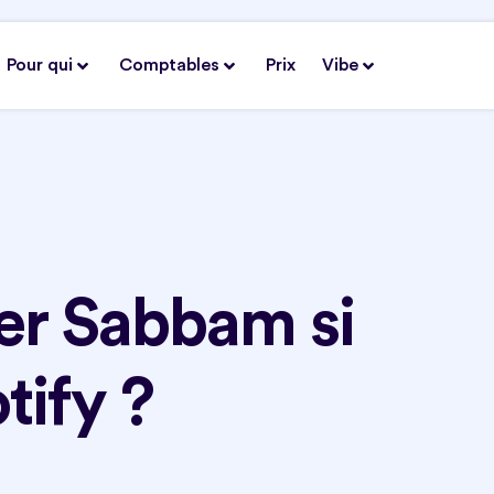
Pour qui
Comptables
Prix
Vibe
er Sabbam si
tify ?