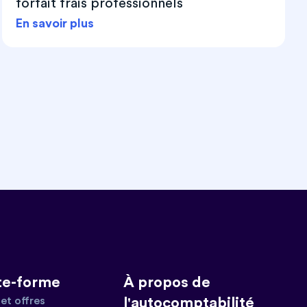
forfait frais professionnels
En savoir plus
te-forme
À propos de
et offres
l'autocomptabilité