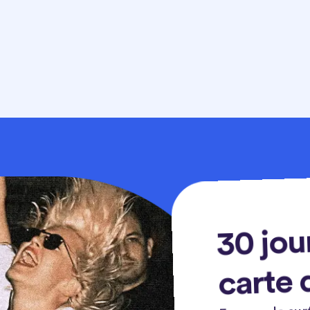
30 jou
carte 
Essayez-le sur