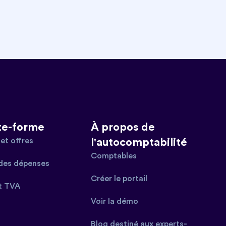
te-forme
À propos de
et offres
l'autocomptabilité
Comptables
des dépenses
Créer le portail
t TVA
Voir la démo
Blog destiné aux experts-