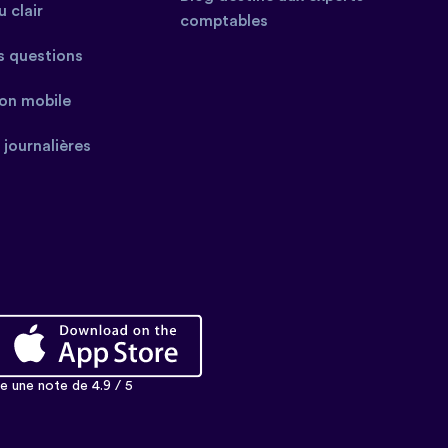
 clair
comptables
s questions
ion mobile
 journalières
 une note de 4.9 / 5