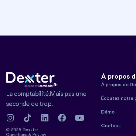
À propos d
À propos de De
La comptabilité.Mais pas une
Écoutez notre 
seconde de trop.
Démo
Contact
© 2026 Dexxter
Conditions
&
Privacy