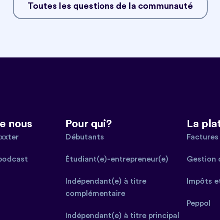
Toutes les questions de la communauté
e nous
Pour qui?
La pla
xxter
Débutants
Factures 
podcast
Étudiant(e)-entrepreneur(e)
Gestion 
Indépendant(e) à titre
Impôts e
complémentaire
Peppol
Indépendant(e) à titre principal