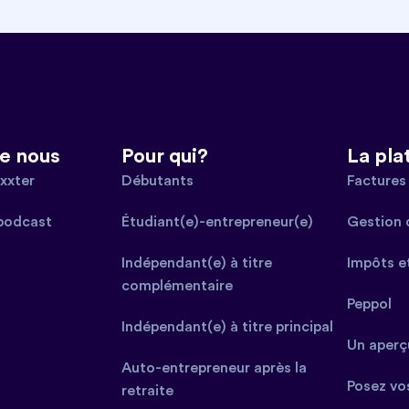
e nous
Pour qui?
La pla
xxter
Débutants
Factures 
podcast
Étudiant(e)-entrepreneur(e)
Gestion 
Indépendant(e) à titre
Impôts e
complémentaire
Peppol
Indépendant(e) à titre principal
Un aperçu
Auto-entrepreneur après la
Posez vo
retraite