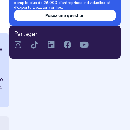
compte plus de 25.000 d'entreprises individuelles et
d'experts Dexxter vérifiés.
Posez une question
Partager
e
le
e,