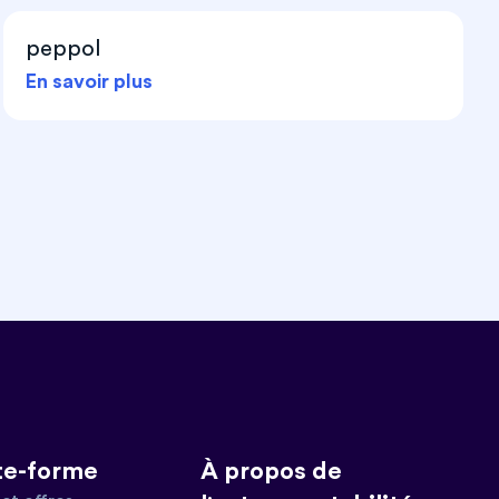
peppol
En savoir plus
te-forme
À propos de