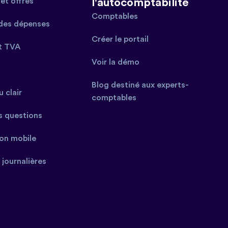
et offres
l'autocomptabilité
Comptables
des dépenses
Créer le portail
t TVA
Voir la démo
Blog destiné aux experts-
 clair
comptables
s questions
ion mobile
 journalières