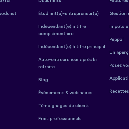
xxter
Débutants
Factures 
podcast
Étudiant(e)-entrepreneur(e)
Gestion 
Indépendant(e) à titre
Impôts e
complémentaire
Peppol
Indépendant(e) à titre principal
Un aperçu
Auto-entrepreneur après la
Posez vo
retraite
Applicat
Blog
Recettes
Événements & webinaires
Témoignages de clients
Frais professionnels