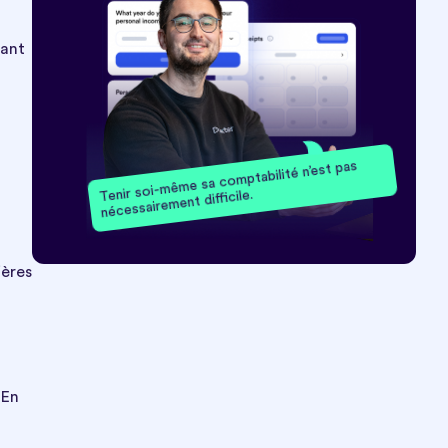
tant
Tenir soi-même sa comptabilité n’est pas
nécessairement difficile.
ières
 En