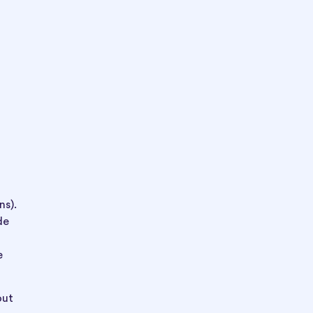
ns).
de
e
out