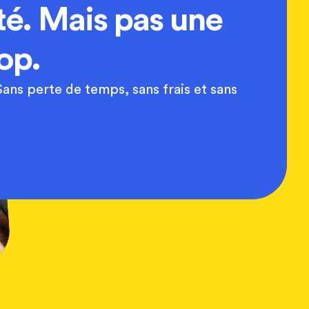
té. Mais pas une
op.
ans perte de temps, sans frais et sans